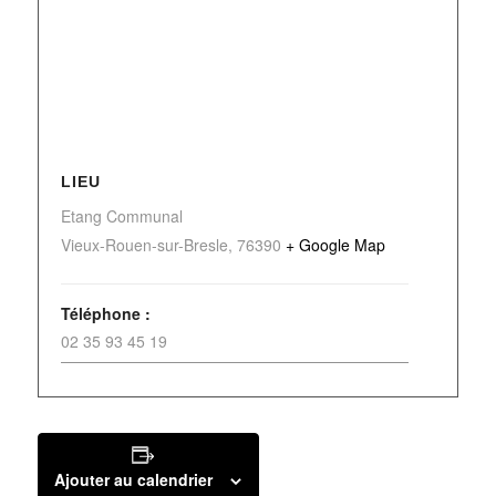
LIEU
Etang Communal
Vieux-Rouen-sur-Bresle
,
76390
+ Google Map
Téléphone :
02 35 93 45 19
Ajouter au calendrier