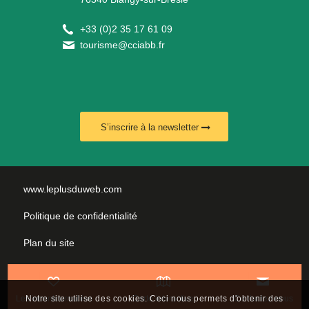
+
33 (0)2 35 17 61 09
tourisme@cciabb.fr
S’inscrire à la newsletter
www.leplusduweb.com
Politique de confidentialité
Plan du site
Mentions légales
Nous contacter
Notre site utilise des cookies. Ceci nous permets d'obtenir des
Les incontournables
Carte interactive
Contactez-nous