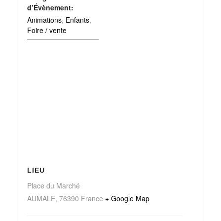
d’Évènement:
Animations
,
Enfants
,
Foire / vente
LIEU
Place du Marché
AUMALE
,
76390
France
+ Google Map