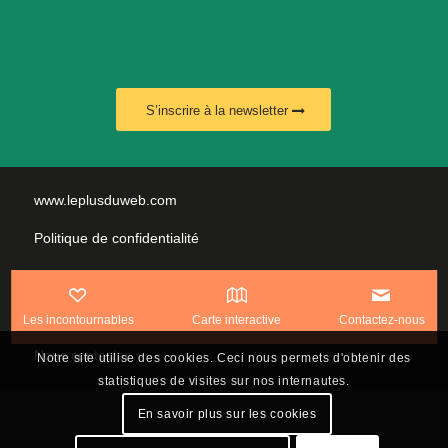
S’inscrire à la newsletter
www.leplusduweb.com
Politique de confidentialité
Plan du site
Mentions légales
Les incontournables
Carte interactive
Contactez-nous
Nous contacter
Notre site utilise des cookies. Ceci nous permets d'obtenir des
statistiques de visites sur nos internautes.
En savoir plus sur les cookies