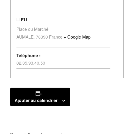
LIEU
Place du Marché
AUMALE
,
76390
France
+ Google Map
Téléphone :
02.35.93.40.50
Ajouter au calendrier