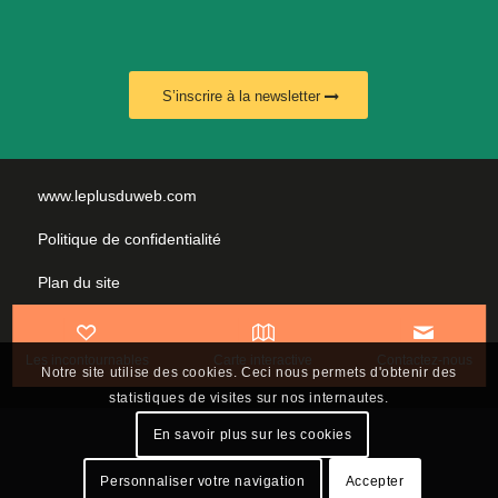
S’inscrire à la newsletter
www.leplusduweb.com
Politique de confidentialité
Plan du site
Mentions légales
Les incontournables
Carte interactive
Contactez-nous
Nous contacter
Notre site utilise des cookies. Ceci nous permets d'obtenir des
statistiques de visites sur nos internautes.
En savoir plus sur les cookies
Personnaliser votre navigation
Accepter