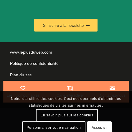
S’inscrire à la newsletter
www.leplusduweb.com
Politique de confidentialité
Plan du site
Mentions légales
Les incontournables
Carte interactive
Contactez-nous
Nous contacter
Notre site utilise des cookies. Ceci nous permets d'obtenir des
statistiques de visites sur nos internautes.
En savoir plus sur les cookies
Personnaliser votre navigation
Accepter