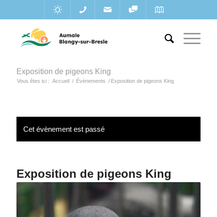
Exposition de pigeons King
Vous êtes ici :
Accueil
/
Évènements
/
Exposition de pigeons King
Cet évènement est passé
Exposition de pigeons King