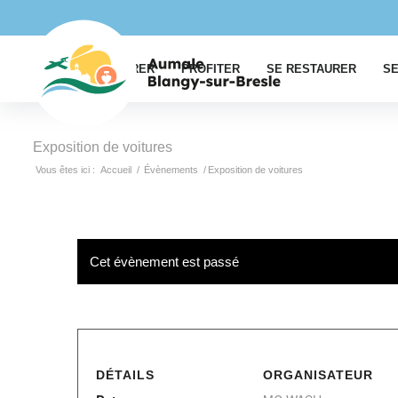
EXPLORER
PROFITER
SE RESTAURER
SE
Exposition de voitures
Vous êtes ici :
Accueil
/
Évènements
/
Exposition de voitures
Cet évènement est passé
DÉTAILS
ORGANISATEUR