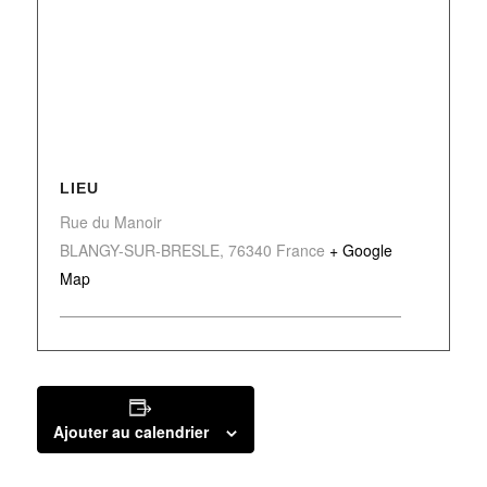
LIEU
Rue du Manoir
BLANGY-SUR-BRESLE
,
76340
France
+ Google
Map
Ajouter au calendrier