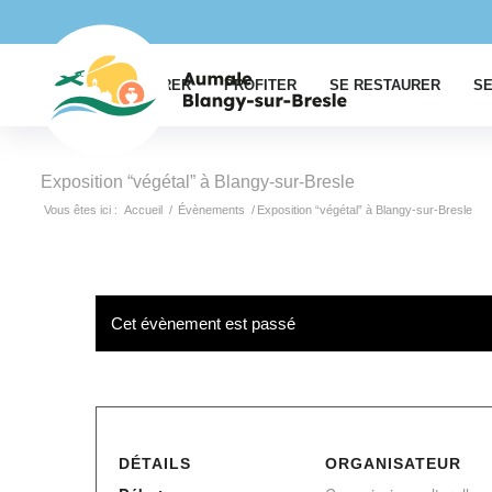
EXPLORER
PROFITER
SE RESTAURER
SE
Exposition “végétal” à Blangy-sur-Bresle
Vous êtes ici :
Accueil
/
Évènements
/
Exposition “végétal” à Blangy-sur-Bresle
Cet évènement est passé
DÉTAILS
ORGANISATEUR