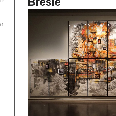
Bresle
 le
94