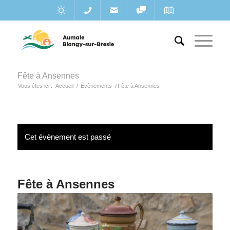
Fête à Ansennes
Vous êtes ici :
Accueil
/
Évènements
/
Fête à Ansennes
Cet évènement est passé
Fête à Ansennes