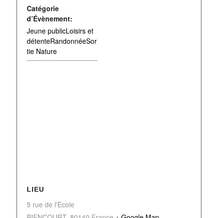
Catégorie
d’Évènement:
Jeune publicLoisirs et
détenteRandonnéeSor
tie Nature
LIEU
5 rue de l'Ecole
BIENCOURT
,
80140
France
+ Google Map