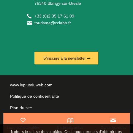
76340 Blangy-sur-Bresle
+
33 (0)2 35 17 61 09
tourisme@cciabb.fr
S’inscrire à la newsletter
www.leplusduweb.com
Politique de confidentialité
Plan du site
Mentions légales
Les incontournables
Carte interactive
Contactez-nous
Nous contacter
Notre site utilise des cookies. Ceci nous permets d'obtenir des