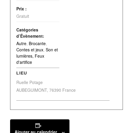
Prix :
Gratuit
Catégories
d’Évènement:
Autre
,
Brocante
,
Contes et jeux
,
Son et
lumières, Feux
d'artifice
LIEU
Ruelle Potage
AUBEGUIMONT
,
76390
France
Ajouter au calendrier