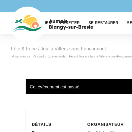
EXPLORER
PROFITER
SE RESTAURER
SE
Fête & Foire à tout à Villers-sous-Foucarmont
Vous êtes ici :
Accueil
/
Évènements
/
Fête & Foire à tout à Villers-sous-Foucarmo
Cet évènement est passé
DÉTAILS
ORGANISATEUR