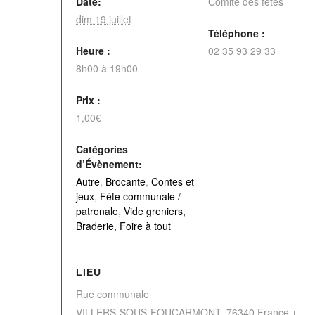
Date:
Comité des fêtes
dim 19 juillet
Téléphone :
Heure :
02 35 93 29 33
8h00 à 19h00
Prix :
1,00€
Catégories
d’Évènement:
Autre
,
Brocante
,
Contes et
jeux
,
Fête communale /
patronale
,
Vide greniers,
Braderie, Foire à tout
LIEU
Rue communale
VILLERS-SOUS-FOUCARMONT
,
76340
France
+