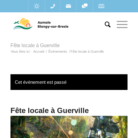
Fête locale à Guerville
Vous êtes ici :
Accueil
/
Évènements
/
Fête locale à Guerville
Cet évènement est passé
Fête locale à Guerville