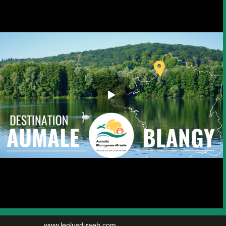
www.leplusduweb.com