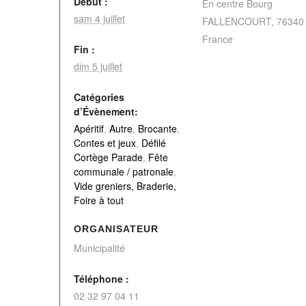
Début :
En centre Bourg
sam 4 juillet
FALLENCOURT
,
76340
France
Fin :
dim 5 juillet
Catégories
d’Évènement:
Apéritif
,
Autre
,
Brocante
,
Contes et jeux
,
Défilé
Cortège Parade
,
Fête
communale / patronale
,
Vide greniers, Braderie,
Foire à tout
ORGANISATEUR
Municipalité
Téléphone :
02 32 97 04 11