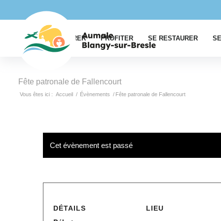
EXPLORER
PROFITER
SE RESTAURER
SE
Fête patronale de Fallencourt
Vous êtes ici :
Accueil
/
Évènements
/
Fête patronale de Fallencourt
Cet évènement est passé
DÉTAILS
LIEU