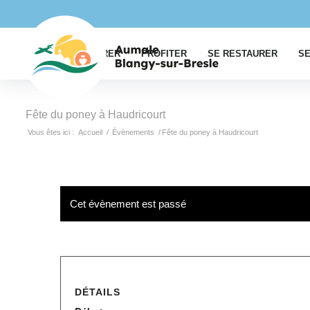
EXPLORER
PROFITER
SE RESTAURER
SE
Fête du poney à Haudricourt
Vous êtes ici :
Accueil
/
Évènements
/
Fête du poney à Haudricourt
Cet évènement est passé
DÉTAILS