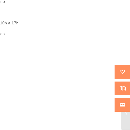
rme
 10h à 17h
nds