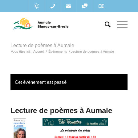
Lecture de poèmes à Aumale
Vous êtes ici :
Accueil
/
Évènements
/
Lecture de poèmes à Aumale
Cet évènement est passé
Lecture de poèmes à Aumale