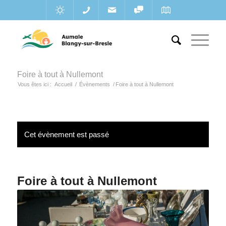
Foire à tout à Nullemont
Vous êtes ici :
Accueil
/
Évènements
/
Foire à tout à Nullemont
Cet évènement est passé
Foire à tout à Nullemont