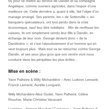
66 pour se mettre au service de Dandin et sa compagne
Angélique, comme ouvriers agricoles, dans l’espoir d’une
meilleure vie. Cette dernière a, quant à elle, fait l’objet d’un
mariage arrangé. Ses parents, les « de Sottenville », ex-
banquiers spéculateurs, ont tout perdu dans la crise
économique, sauf leur titre nobiliaire. Afin de renflouer les
caisses, ils ont simplement vendu leur fille à Dandin, en
échange de leur nom. George devient donc « de la
Dandinière », et c’est l’aboutissement d’un homme qui en
veut toujours plus. Mais tout va se retourner contre George
Dandin, et ses yeux plus gros que son ventre vont nous
conduire dans les péripéties les plus drôles…
Mise en scène :
Yann Palheire & Willy Michardière – Avec Ludovic Lemarié,
Franck Lemarié, Aurélie Longuein,
Willy Michardière Alice Oudet, Yann Palheire, Céline
Roucher, Marie-Christine Vacavant
Lumières : Antonin Mauduit / Costumes : Yann Palheire &