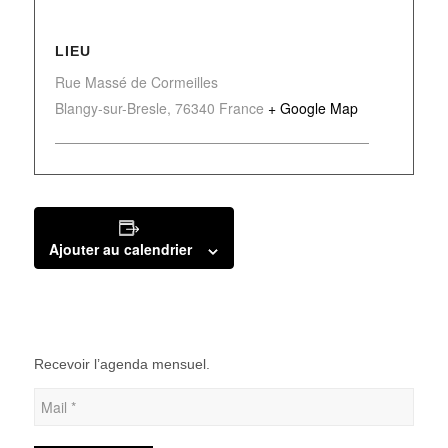
LIEU
Rue Massé de Cormeilles
Blangy-sur-Bresle
,
76340
France
+ Google Map
Ajouter au calendrier
Recevoir l’agenda mensuel.