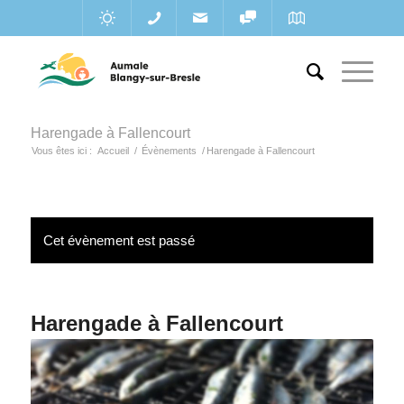
Harengade à Fallencourt
Vous êtes ici :
Accueil
/
Évènements
/
Harengade à Fallencourt
Cet évènement est passé
Harengade à Fallencourt