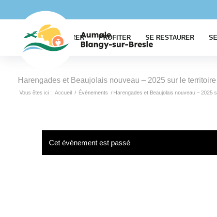
EXPLORER
PROFITER
SE RESTAURER
SE
Harengades et Beaujolais nouveau – 2025 sur le territoire
Vous êtes ici :
Accueil
/
Évènements
/
Harengades et Beaujolais nouveau – 2025 sur
Cet évènement est passé