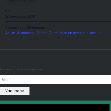
Fin :
30 novembre 2025
Catégories d’Évènement:
Adulte
,
Animations
,
Apéritif
,
Autre
,
Mise en avant sur l'accueil
Recevoir l’agenda mensuel.