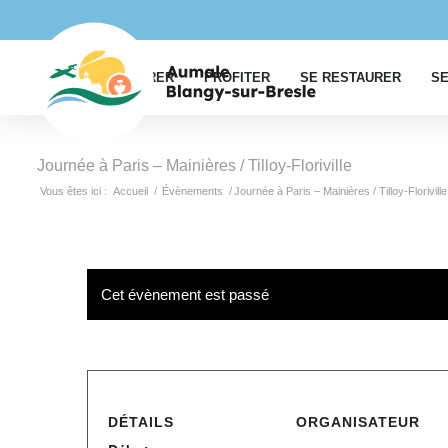
EXPLORER
PROFITER
SE RESTAURER
SE
Journée à Paris – Mainières / Tilloy-Floriville
Vous êtes ici :
Accueil
/
Évènements
/
Journée à Paris – Mainières / Tilloy-Floriville
Cet évènement est passé
DÉTAILS
ORGANISATEUR