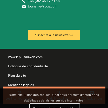
+
33 (0)2 35 17 61 09
tourisme@cciabb.fr
S’inscrire à la newsletter
www.leplusduweb.com
Politique de confidentialité
Plan du site
Mentions légales
Nous contacter
Notre site utilise des cookies. Ceci nous permets d'obtenir des
Les incontournables
Carte interactive
Contactez-nous
statistiques de visites sur nos internautes.