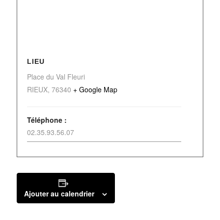
LIEU
Place du Val Fleuri
RIEUX
,
76340
+ Google Map
Téléphone :
02.35.93.56.07
Ajouter au calendrier