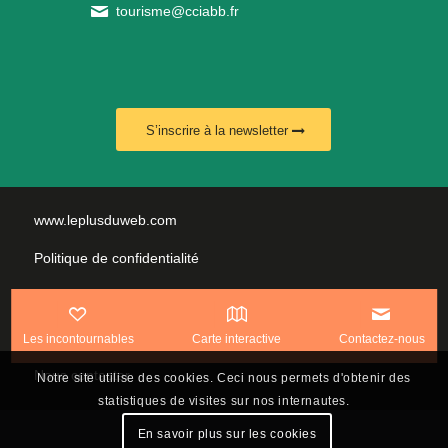
tourisme@cciabb.fr
S’inscrire à la newsletter
www.leplusduweb.com
Politique de confidentialité
Plan du site
Mentions légales
Les incontournables
Carte interactive
Contactez-nous
Nous contacter
Notre site utilise des cookies. Ceci nous permets d'obtenir des
statistiques de visites sur nos internautes.
En savoir plus sur les cookies