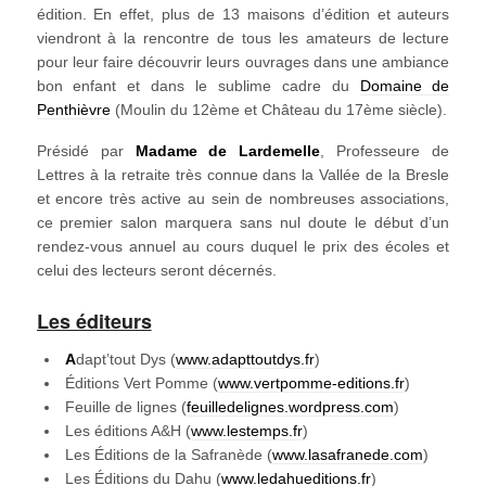
édition. En effet, plus de 13 maisons d’édition et auteurs
viendront à la rencontre de tous les amateurs de lecture
pour leur faire découvrir leurs ouvrages dans une ambiance
bon enfant et dans le sublime cadre du
Domaine de
Penthièvre
(Moulin du 12ème et Château du 17ème siècle).
Présidé par
Madame de Lardemelle
, Professeure de
Lettres à la retraite très connue dans la Vallée de la Bresle
et encore très active au sein de nombreuses associations,
ce premier salon marquera sans nul doute le début d’un
rendez-vous annuel au cours duquel le prix des écoles et
celui des lecteurs seront décernés.
Les éditeurs
A
dapt’tout Dys (
www.adapttoutdys.fr
)
Éditions Vert Pomme (
www.vertpomme-editions.fr
)
Feuille de lignes (
feuilledelignes.wordpress.com
)
Les éditions A&H (
www.lestemps.fr
)
Les Éditions de la Safranède (
www.lasafranede.com
)
Les Éditions du Dahu (
www.ledahueditions.fr
)