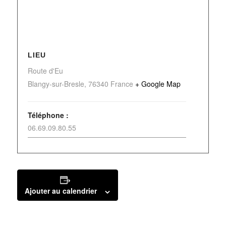
LIEU
Route d'Eu
Blangy-sur-Bresle
,
76340
France
+ Google Map
Téléphone :
06.69.09.80.55
Ajouter au calendrier