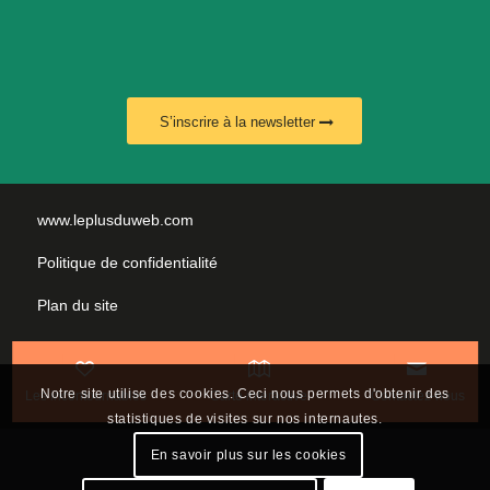
S’inscrire à la newsletter
www.leplusduweb.com
Politique de confidentialité
Plan du site
Mentions légales
Nous contacter
Notre site utilise des cookies. Ceci nous permets d'obtenir des
Les incontournables
Carte interactive
Contactez-nous
statistiques de visites sur nos internautes.
En savoir plus sur les cookies