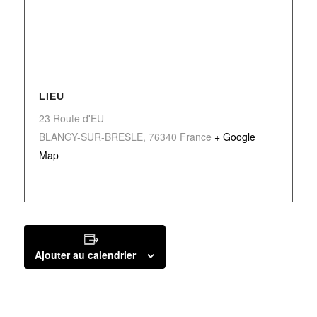
LIEU
23 Route d'EU
BLANGY-SUR-BRESLE
,
76340
France
+ Google
Map
Ajouter au calendrier