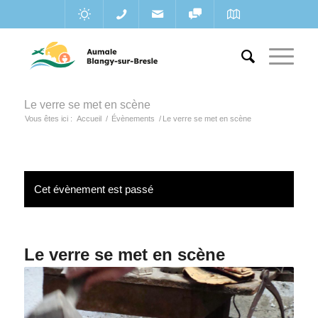
Le verre se met en scène
Vous êtes ici :
Accueil
/
Évènements
/
Le verre se met en scène
Cet évènement est passé
Le verre se met en scène