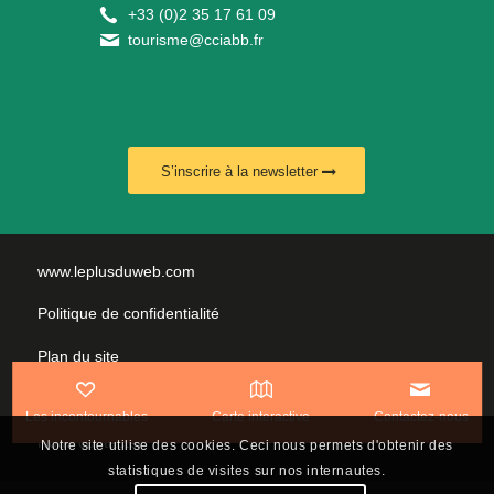
+
33 (0)2 35 17 61 09
tourisme@cciabb.fr
S’inscrire à la newsletter
www.leplusduweb.com
Politique de confidentialité
Plan du site
Mentions légales
Les incontournables
Carte interactive
Contactez-nous
Nous contacter
Notre site utilise des cookies. Ceci nous permets d'obtenir des
statistiques de visites sur nos internautes.