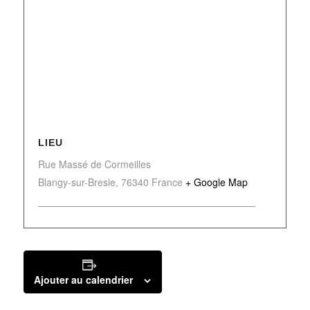
LIEU
Rue Massé de Cormeilles
Blangy-sur-Bresle
,
76340
France
+ Google Map
Ajouter au calendrier