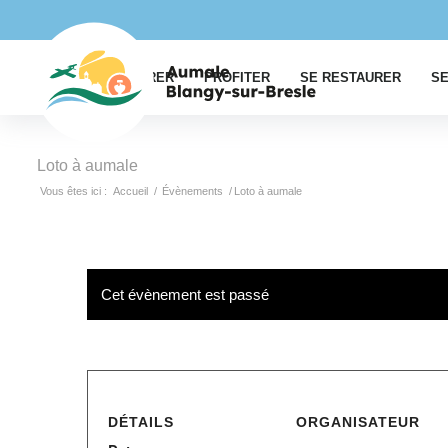
EXPLORER
PROFITER
SE RESTAURER
SE
Loto à aumale
Vous êtes ici :
Accueil
/
Évènements
/
Loto à aumale
Cet évènement est passé
DÉTAILS
ORGANISATEUR