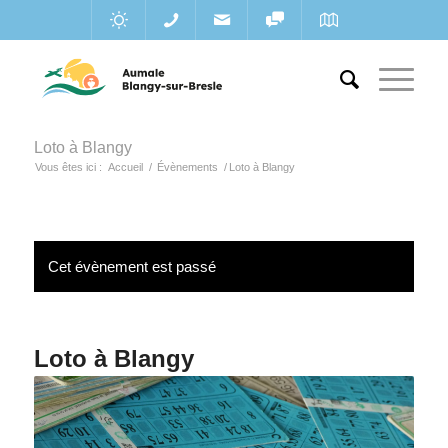
Loto à Blangy
Vous êtes ici :
Accueil
/
Évènements
/
Loto à Blangy
Cet évènement est passé
Loto à Blangy