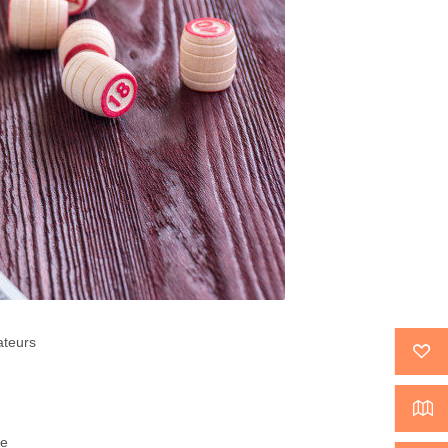
ateurs
ée