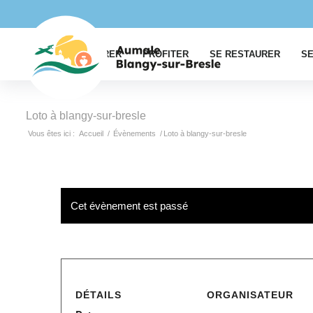
EXPLORER
PROFITER
SE RESTAURER
SE
Loto à blangy-sur-bresle
Vous êtes ici :
Accueil
/
Évènements
/
Loto à blangy-sur-bresle
Cet évènement est passé
DÉTAILS
ORGANISATEUR