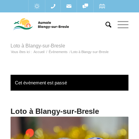
Loto à Blangy-sur-Bresle
Vous êtes ici :
Accueil
/
Évènements
/
Loto à Blangy-sur-Bresle
Cet évènement est passé
Loto à Blangy-sur-Bresle