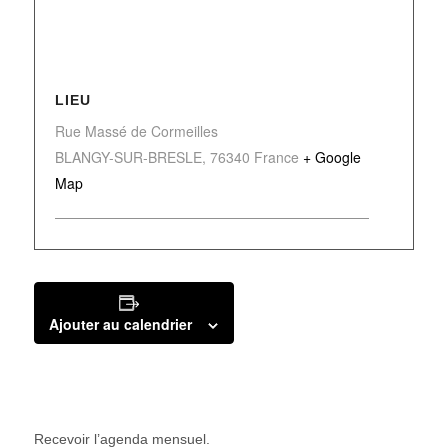
LIEU
Rue Massé de Cormeilles
BLANGY-SUR-BRESLE
,
76340
France
+ Google
Map
Ajouter au calendrier
Recevoir l’agenda mensuel.