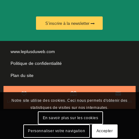
S’inscrire à la newsletter
www.leplusduweb.com
Politique de confidentialité
Plan du site
Mentions légales
Nous contacter
Notre site utilise des cookies. Ceci nous permets d'obtenir des
Les incontournables
Carte interactive
Contactez-nous
statistiques de visites sur nos internautes.
En savoir plus sur les cookies
Personnaliser votre navigation
Accepter