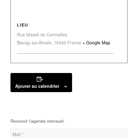
LIEU
Rue Massé de Cormeilles
Blangy-sur-Bresle
,
76340
France
+ Google Map
Ajouter au calendrier
Recevoir l’agenda mensuel.