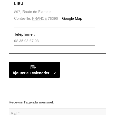
LIEU
297, Route de Flamets
Conteville
,
FRANCE
76390
+ Google Map
Téléphone :
02.35.93.67.03
Ajouter au calendrier
Recevoir l’agenda mensuel.