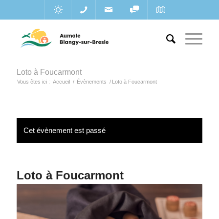
Loto à Foucarmont
Vous êtes ici :
Accueil
/
Évènements
/
Loto à Foucarmont
Cet évènement est passé
Loto à Foucarmont