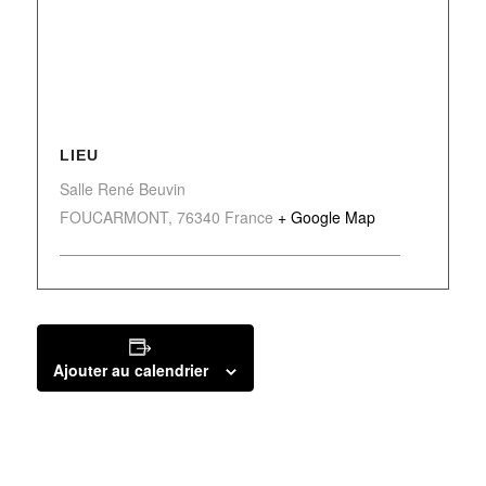
LIEU
Salle René Beuvin
FOUCARMONT
,
76340
France
+ Google Map
Ajouter au calendrier