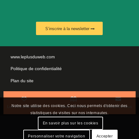
S’inscrire à la newsletter
www.leplusduweb.com
Politique de confidentialité
Plan du site
Mentions légales
Nous contacter
Notre site utilise des cookies. Ceci nous permets d'obtenir des
Les incontournables
Carte interactive
Contactez-nous
statistiques de visites sur nos internautes.
En savoir plus sur les cookies
Personnaliser votre navigation
Accepter