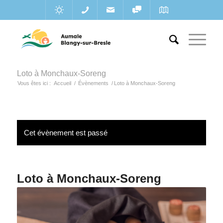
Loto à Monchaux-Soreng
Vous êtes ici :
Accueil
/
Évènements
/
Loto à Monchaux-Soreng
Cet évènement est passé
Loto à Monchaux-Soreng