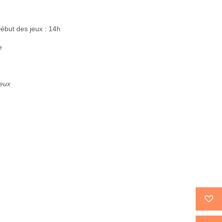
ébut des jeux : 14h
e
ieux