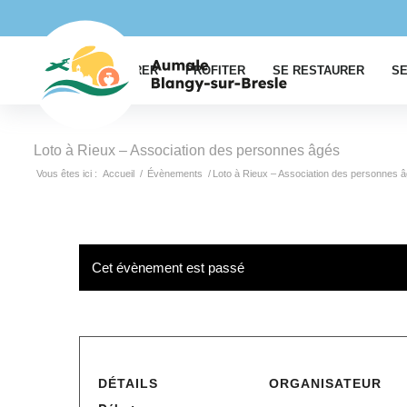
EXPLORER
PROFITER
SE RESTAURER
SE
Loto à Rieux – Association des personnes âgés
Vous êtes ici :
Accueil
/
Évènements
/
Loto à Rieux – Association des personnes 
Cet évènement est passé
DÉTAILS
ORGANISATEUR