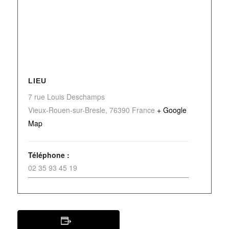
LIEU
7 rue Louis Deschamps
Vieux-Rouen-sur-Bresle
,
76390
France
+ Google
Map
Téléphone :
02 35 93 45 19