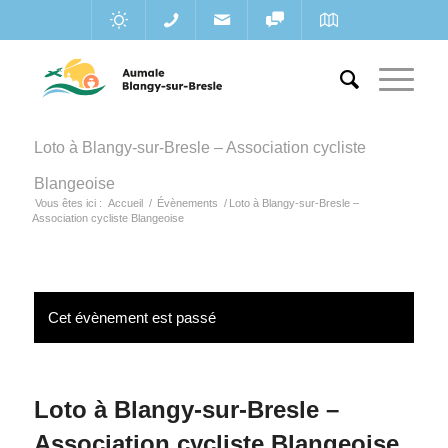
Loto à Blangy-sur-Bresle – Association cycliste
Blangeoise
Vous êtes ici :
Accueil
/
Évènements
/
Loto à Blangy-sur-Bresle –
Association cycliste Blangeoise
Cet évènement est passé
Loto à Blangy-sur-Bresle –
Association cycliste Blangeoise