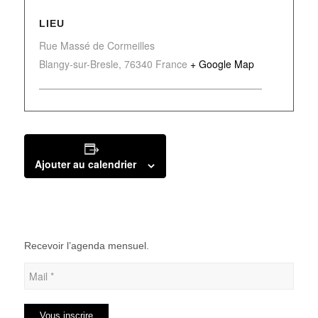
LIEU
Rue Massé de Cormeilles
Blangy-sur-Bresle
,
76340
France
+ Google Map
Ajouter au calendrier
Recevoir l’agenda mensuel.