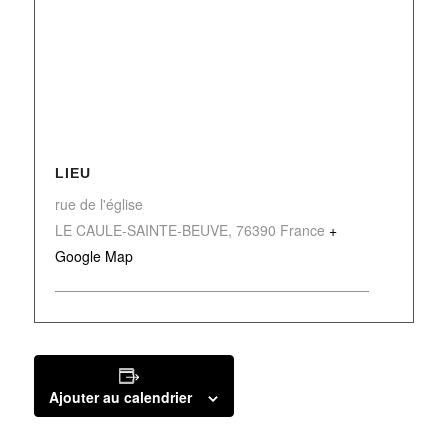
LIEU
rue de l'église
LE CAULE-SAINTE-BEUVE
,
76390
France
+
Google Map
Ajouter au calendrier