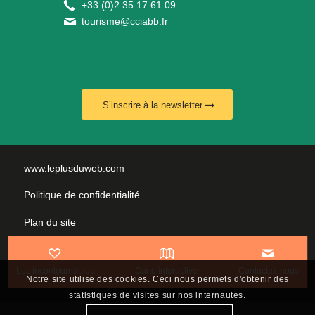
+
33 (0)2 35 17 61 09
tourisme@cciabb.fr
S’inscrire à la newsletter
www.leplusduweb.com
Politique de confidentialité
Plan du site
Mentions légales
Les incontournables
Carte interactive
Contactez-nous
Nous contacter
Notre site utilise des cookies. Ceci nous permets d'obtenir des
statistiques de visites sur nos internautes.