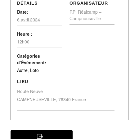
DÉTAILS
ORGANISATEUR
Date:
RPI Réalcamp –
Campneuseville
6 avril 2024
Heure :
12h00
Catégories
d’Évènement:
Autre
,
Loto
LIEU
Route Neuve
CAMPNEUSEVILLE
,
76340
France