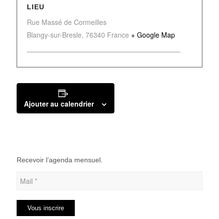
LIEU
Rue Massé de Cormeilles
Blangy-sur-Bresle
,
76340
France
+ Google Map
Ajouter au calendrier
Recevoir l’agenda mensuel.