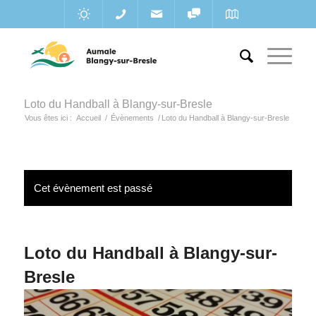
Loto du Handball à Blangy-sur-Bresle
Vous êtes ici :
Accueil
/
Évènements
/
Loto du Handball à Blangy-sur-Bresle
Cet évènement est passé
Loto du Handball à Blangy-sur-
Bresle