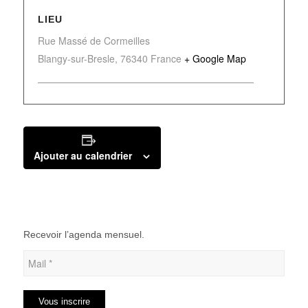
LIEU
Rue Massé de Cormeilles
Blangy-sur-Bresle
,
76340
France
+ Google Map
Ajouter au calendrier
Recevoir l’agenda mensuel.