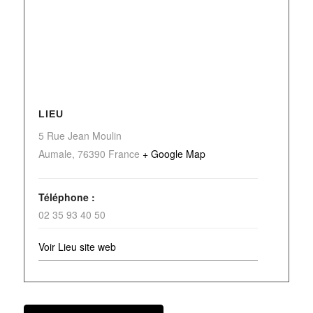
LIEU
5 Rue Jean Moulin
Aumale
,
76390
France
+ Google Map
Téléphone :
02 35 93 40 50
Voir Lieu site web