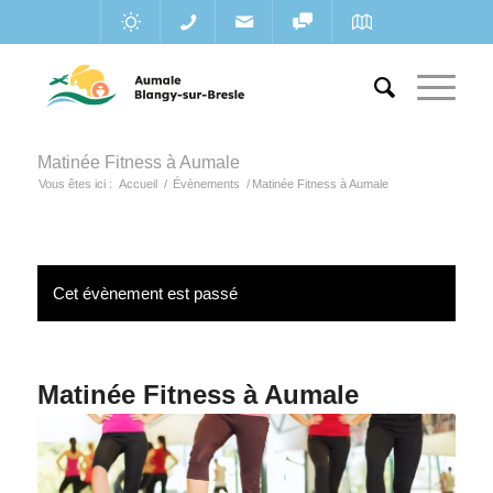
Matinée Fitness à Aumale
Vous êtes ici :
Accueil
/
Évènements
/
Matinée Fitness à Aumale
Cet évènement est passé
Matinée Fitness à Aumale