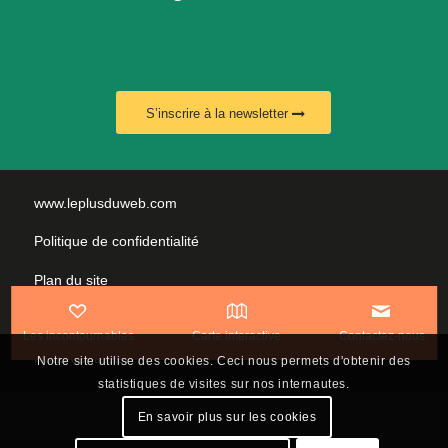
S’inscrire à la newsletter
www.leplusduweb.com
Politique de confidentialité
Plan du site
Mentions légales
Les incontournables
Carte interactive
Contactez-nous
Nous contacter
Notre site utilise des cookies. Ceci nous permets d'obtenir des
statistiques de visites sur nos internautes.
En savoir plus sur les cookies