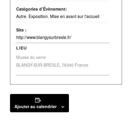
Catégories d’Évènement:
Autre
,
Exposition
,
Mise en avant sur l'accueil
Site :
http://www.blangysurbresle.fr/
LIEU
Musée du verre
BLANGY-SUR-BRESLE
,
76340
France
Ajouter au calendrier