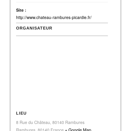
Site :
http://www.chateau-rambures-picardie.fr/
ORGANISATEUR
LIEU
8 Rue du Château, 80140 Rambures
Rambures
,
80140
France
+ Google Map