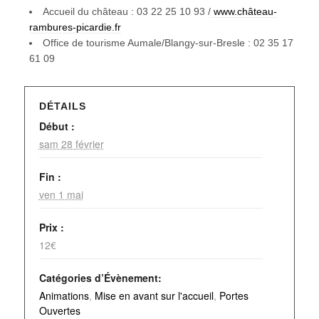
Accueil du château : 03 22 25 10 93 /
www.château-
rambures-picardie.fr
Office de tourisme Aumale/Blangy-sur-Bresle : 02 35 17
61 09
DÉTAILS
Début :
sam 28 février
Fin :
ven 1 mai
Prix :
12€
Catégories d’Évènement:
Animations
,
Mise en avant sur l'accueil
,
Portes
Ouvertes