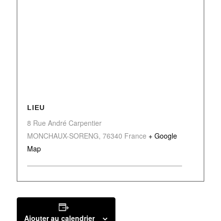
LIEU
8 Rue André Carpentier
MONCHAUX-SORENG
,
76340
France
+ Google
Map
Ajouter au calendrier