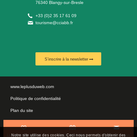
76340 Blangy-sur-Bresle
+
33 (0)2 35 17 61 09
tourisme@cciabb.fr
S’inscrire à la newsletter
www.leplusduweb.com
Politique de confidentialité
Plan du site
Mentions légales
Nous contacter
Les incontournables
Carte interactive
Contactez-nous
Notre site utilise des cookies. Ceci nous permets d'obtenir des