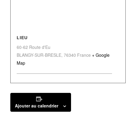
LIEU
60-62 Route d'Eu
BLANGY-SUR-BRESLE
,
76340
France
+ Google
Map
Ajouter au calendrier