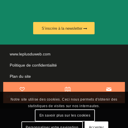
S’inscrire à la newsletter
www.leplusduweb.com
Politique de confidentialité
Plan du site
Mentions légales
Les incontournables
Carte interactive
Contactez-nous
Nous contacter
Notre site utilise des cookies. Ceci nous permets d'obtenir des
statistiques de visites sur nos internautes.
En savoir plus sur les cookies
Personnaliser votre navigation
Accepter