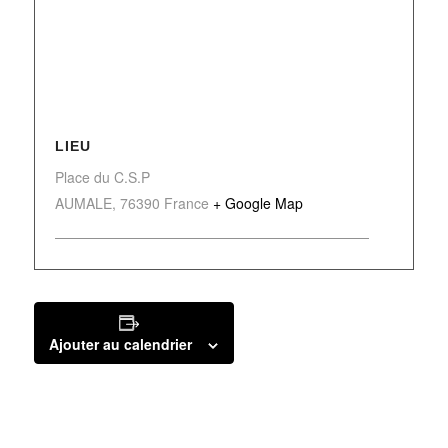
LIEU
Place du C.S.P
AUMALE
,
76390
France
+ Google Map
Ajouter au calendrier