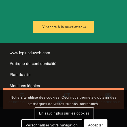
S’inscrire à la newsletter
www.leplusduweb.com
Politique de confidentialité
Plan du site
Mentions légales
Nous contacter
Notre site utilise des cookies. Ceci nous permets d'obtenir des
Les incontournables
Carte interactive
Contactez-nous
statistiques de visites sur nos internautes.
En savoir plus sur les cookies
Personnaliser votre navigation
Accepter