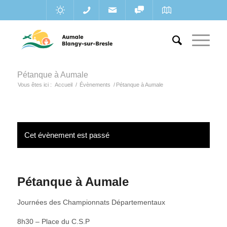
Pétanque à Aumale
Vous êtes ici :
Accueil
/
Évènements
/
Pétanque à Aumale
Cet évènement est passé
Pétanque à Aumale
Journées des Championnats Départementaux
8h30 – Place du C.S.P