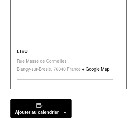
LIEU
Rue Massé de Cormeilles
Blangy-sur-Bresle
,
76340
France
+ Google Map
Ajouter au calendrier