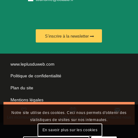
S’inscrire à la newsletter
www.leplusduweb.com
Politique de confidentialité
Plan du site
Mentions légales
Nous contacter
Notre site utilise des cookies. Ceci nous permets d'obtenir des
Les incontournables
Carte interactive
Contactez-nous
statistiques de visites sur nos internautes.
En savoir plus sur les cookies