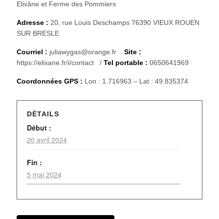
Elixâne et Ferme des Pommiers
Adresse :
20, rue Louis Deschamps 76390 VIEUX ROUEN
SUR BRESLE
Courriel :
juliawygas@orange.fr
Site :
https://elixane.fr/i/contact /
Tel portable :
0650641969
Coordonnées GPS :
Lon : 1.716963 – Lat : 49.835374
DÉTAILS
Début :
20 avril 2024
Fin :
5 mai 2024