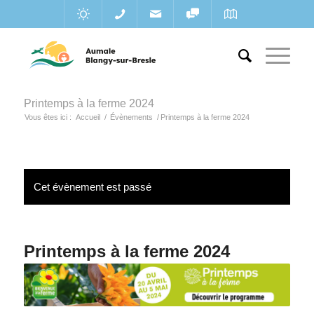
Printemps à la ferme 2024
Vous êtes ici :
Accueil
/
Évènements
/
Printemps à la ferme 2024
Cet évènement est passé
Printemps à la ferme 2024