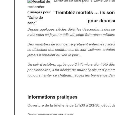
Envie de se faire peur ? Envie de visi
Tremblez mortels … ils sont
pour deux so
Depuis quelques siècles déjà, les descendants des s
avec vous ce joyau médiéval, cette forteresse militaire
Des monstres de tout genre y étaient enfermés : sor
se délectant des souffrances de leur victimes, créatu
jamais n’auraient du voir le jour…
Un soir d’octobre, après que 2 infirmiers aient été déc
pensionnaires, il fut décidé de murer l’asile et d’y mett
toujours hanter ce château…soyez les bienvenus da
Informations pratiques
Ouverture de la billetterie de 17h30 à 20h30, début 
Petite restauration sur place