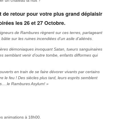
ter un château la nuit ?
 de retour pour votre plus grand déplaisir
irées les 26 et 27 Octobre.
eigneurs de Rambures règnent sur ces terres, partageant
 bâtie sur les ruines incendiées d’un asile d’aliénés.
cières démoniaques invoquant Satan, tueurs sanguinaires
res semblant venir d’outre tombe, enfants difformes qui
ouverts en train de se faire dévorer vivants par certains
re le feu ! Des siècles plus tard, leurs esprits semblent
ns….le Rambures Asylum! »
des animations à 18h00.