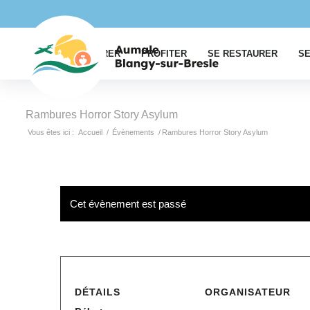
EXPLORER
PROFITER
SE RESTAURER
SE
Rambures Horror Story Asylum
Vous êtes ici :
Accueil
/
Évènements
/
Rambures Horror Story Asylum
Cet évènement est passé
DÉTAILS
ORGANISATEUR