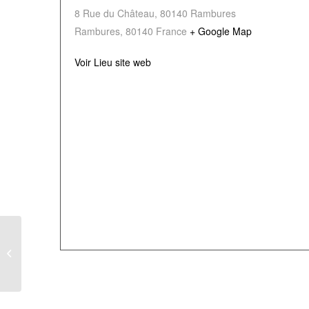
8 Rue du Château, 80140 Rambures
Rambures
,
80140
France
+ Google Map
Voir Lieu site web
Escape Game « Panique à la
Bibliothèque »