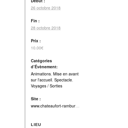
Début :
26 octobre 2018
Fin :
28 octobre 2018
Prix :
10.00€
Catégories
d’Évènement:
Animations
,
Mise en avant
sur l'accueil
,
Spectacle
,
Voyages / Sorties
Site :
www.chateaufort-rambures.com
LIEU