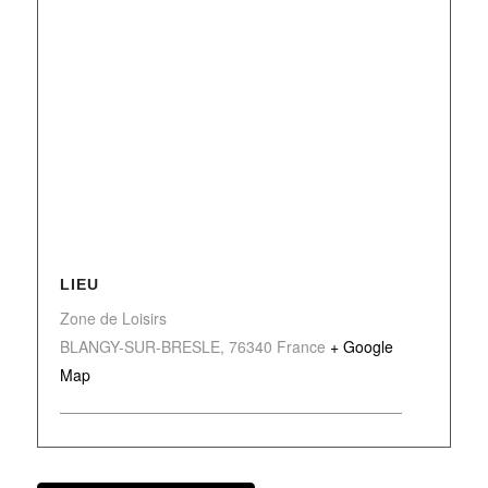
LIEU
Zone de Loisirs
BLANGY-SUR-BRESLE
,
76340
France
+ Google
Map